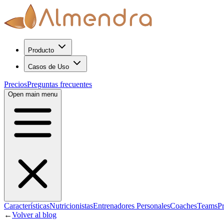
Producto
Casos de Uso
Precios
Preguntas frecuentes
Open main menu
Características
Nutricionistas
Entrenadores Personales
Coaches
Teams
P
←
Volver al blog