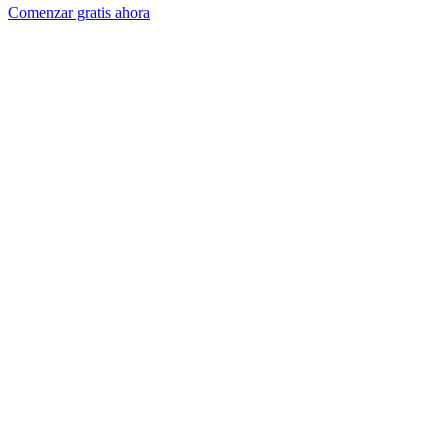
Comenzar gratis ahora
Casos de Uso
Nutricionistas
Entrenadores Personales
Coaches
Información
Funcionalidades
Precios
Preguntas frecuentes
Glosario
Blog
Centro de ayuda
Estado del servicio
Referencia de API