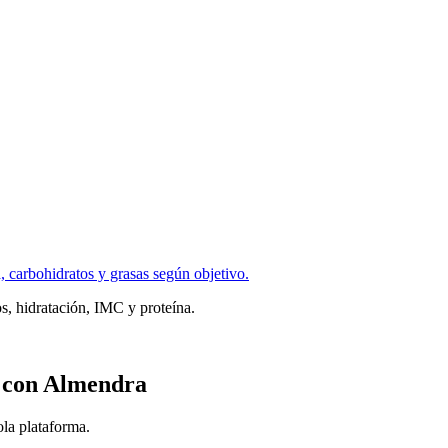
a, carbohidratos y grasas según objetivo.
, hidratación, IMC y proteína.
el con Almendra
ola plataforma.