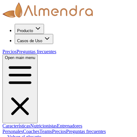
Producto
Casos de Uso
Precios
Preguntas frecuentes
Open main menu
Características
Nutricionistas
Entrenadores
Personales
Coaches
Teams
Precios
Preguntas frecuentes
←
Volver al glosario