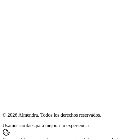
Calculadora de agua diaria
Calculadora de proteína
Todas las herramientas
Legal
Términos y condiciones
Política de privacidad
Política de cumplimiento
Ayuda
hola@almendra.io
Idiomas
Español
English
© 2026 Almendra. Todos los derechos reservados.
Usamos cookies para mejorar tu experiencia