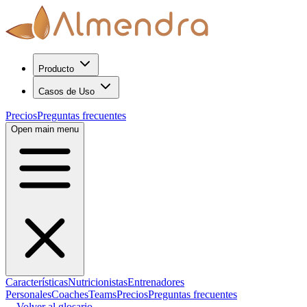
Producto
Casos de Uso
Precios
Preguntas frecuentes
Open main menu
Características
Nutricionistas
Entrenadores
Personales
Coaches
Teams
Precios
Preguntas frecuentes
←
Volver al glosario