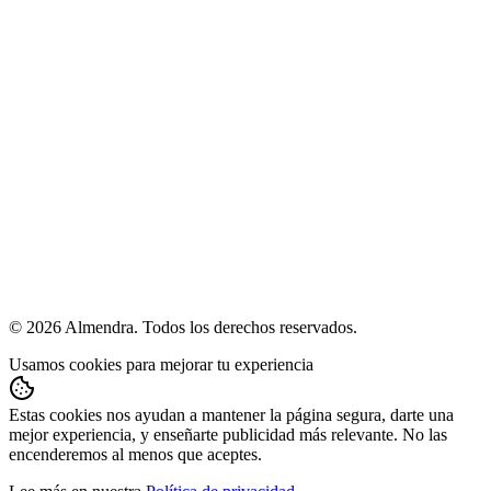
Legal
Términos y condiciones
Política de privacidad
Política de cumplimiento
Ayuda
hola@almendra.io
Idiomas
Español
English
© 2026 Almendra. Todos los derechos reservados.
Usamos cookies para mejorar tu experiencia
Estas cookies nos ayudan a mantener la página segura, darte una
mejor experiencia, y enseñarte publicidad más relevante. No las
encenderemos al menos que aceptes.