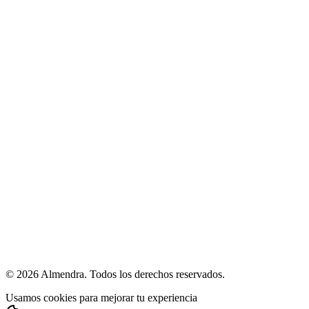
Calculadora de IMC
Calculadora de agua diaria
Calculadora de proteína
Todas las herramientas
Legal
Términos y condiciones
Política de privacidad
Política de cumplimiento
Ayuda
hola@almendra.io
Idiomas
Español
English
© 2026 Almendra. Todos los derechos reservados.
Usamos cookies para mejorar tu experiencia