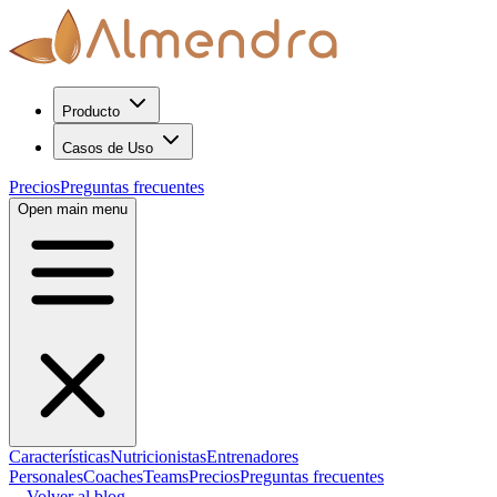
Producto
Casos de Uso
Precios
Preguntas frecuentes
Open main menu
Características
Nutricionistas
Entrenadores
Personales
Coaches
Teams
Precios
Preguntas frecuentes
←
Volver al blog